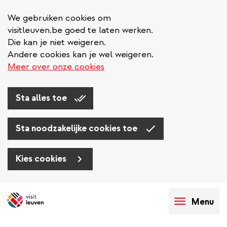
We gebruiken cookies om
visitleuven.be goed te laten werken.
Die kan je niet weigeren.
Andere cookies kan je wel weigeren.
Meer over onze cookies
Sta alles toe
Sta noodzakelijke cookies toe
Kies cookies
Overslaan
en
Menu
naar
de