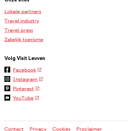
Lokale partners
Travel industry
Travel press
Zakelijk toerisme
Volg Visit Leuven
(externe
Facebook
link)
(externe
Instagram
link)
(externe
Pinterest
link)
(externe
YouTube
link)
Contact
Privacy
Cookies
Proclaimer