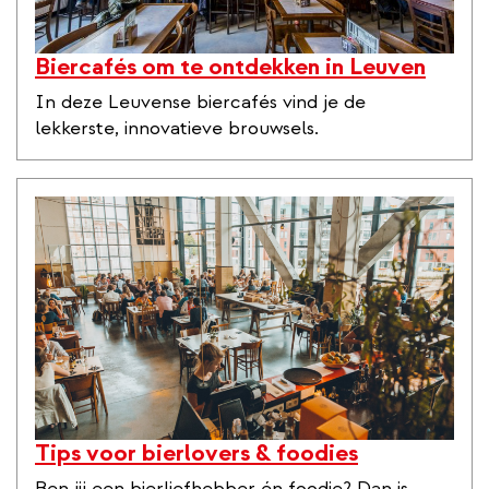
Biercafés om te ontdekken in Leuven
In deze Leuvense biercafés vind je de
lekkerste, innovatieve brouwsels.
Tips voor bierlovers & foodies
Ben jij een bierliefhebber én foodie? Dan is