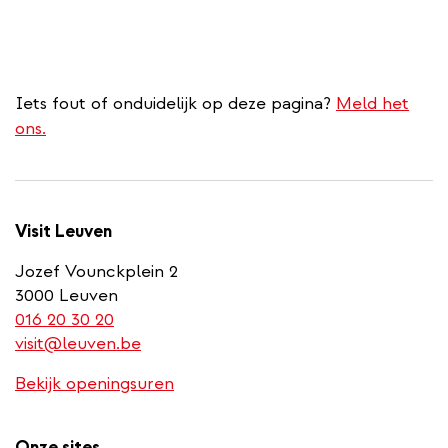
Iets fout of onduidelijk op deze pagina?
Meld het
ons.
Visit Leuven
Jozef Vounckplein 2
3000 Leuven
(link
016 20 30 20
is
visit@leuven.be
a
Bekijk openingsuren
phone
number)
Onze sites