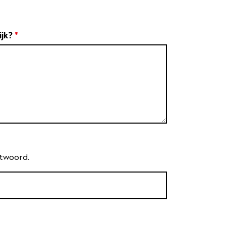
ijk?
*
antwoord.