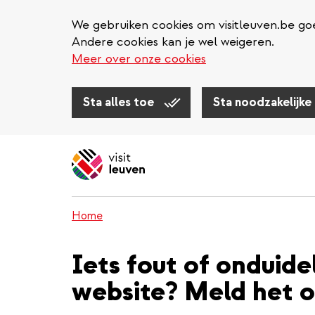
We gebruiken cookies om visitleuven.be goe
Andere cookies kan je wel weigeren.
Meer over onze cookies
Sta alles toe
Sta noodzakelijke
Overslaan
en
naar
de
inhoud
Home
gaan
Iets fout of onduide
website? Meld het o