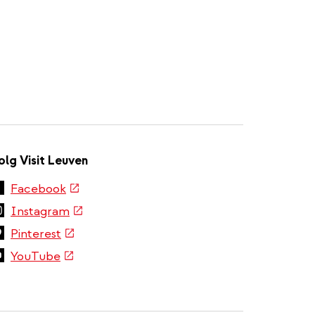
olg Visit Leuven
(externe
Facebook
link)
(externe
Instagram
link)
(externe
Pinterest
link)
(externe
YouTube
link)