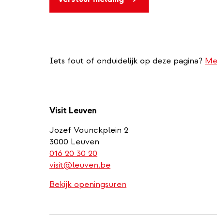
Iets fout of onduidelijk op deze pagina?
Me
Visit Leuven
Jozef Vounckplein 2
3000 Leuven
(link
016 20 30 20
is
visit@leuven.be
a
Bekijk openingsuren
phone
number)