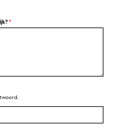
ijk?
*
antwoord.