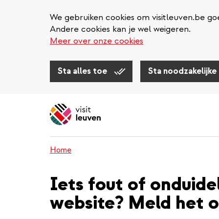
We gebruiken cookies om visitleuven.be goe
Andere cookies kan je wel weigeren.
Meer over onze cookies
Sta alles toe
Sta noodzakelijke
Overslaan
en
naar
de
inhoud
Home
gaan
Iets fout of onduide
website? Meld het o