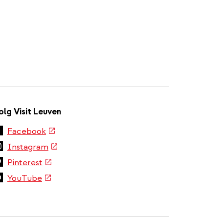
olg Visit Leuven
(externe
Facebook
link)
(externe
Instagram
link)
(externe
Pinterest
link)
(externe
YouTube
link)