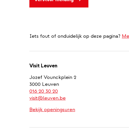
Iets fout of onduidelijk op deze pagina?
Me
Visit Leuven
Jozef Vounckplein 2
3000 Leuven
(link
016 20 30 20
is
visit@leuven.be
a
Bekijk openingsuren
phone
number)