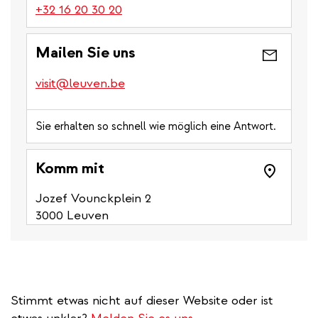
(link
+32 16 20 30 20
is
a
Mailen Sie uns
phone
number)
visit@leuven.be
Sie erhalten so schnell wie möglich eine Antwort.
Komm mit
Jozef Vounckplein 2
3000 Leuven
Stimmt etwas nicht auf dieser Website oder ist