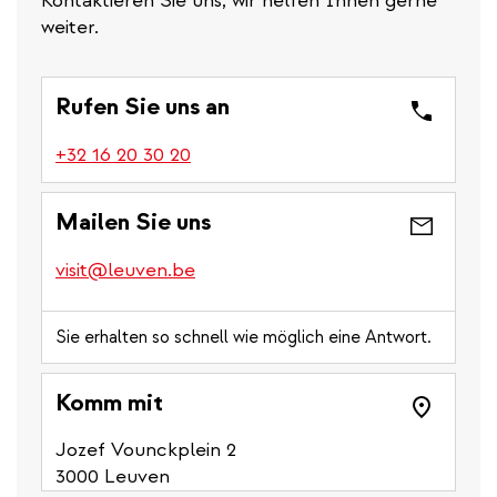
Kontaktieren Sie uns, wir helfen Ihnen gerne
weiter.
Rufen Sie uns an
(link
+32 16 20 30 20
is
a
Mailen Sie uns
phone
number)
visit@leuven.be
Sie erhalten so schnell wie möglich eine Antwort.
Komm mit
Jozef Vounckplein 2
3000 Leuven