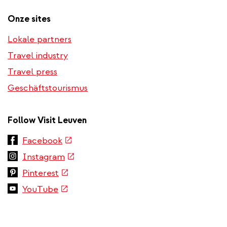
Onze sites
Lokale partners
Travel industry
Travel press
Geschäftstourismus
Follow Visit Leuven
(link
Facebook
is
(link
Instagram
external)
is
(link
Pinterest
external)
is
(link
YouTube
external)
is
external)