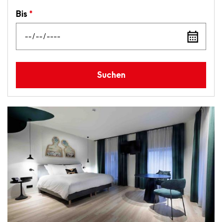
date
Bis
*
Add
a
date
Suchen