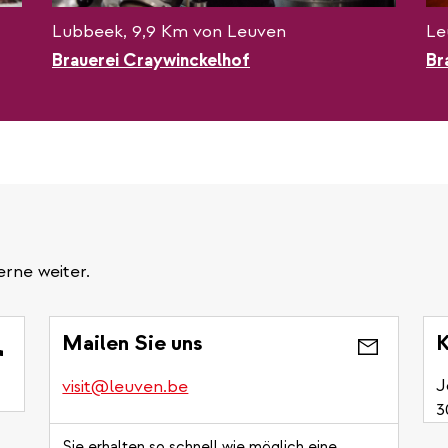
Lubbeek, 9,9 Km von Leuven
Le
Brauerei Craywinckelhof
Br
erne weiter.
Mailen Sie uns
K
J
visit@leuven.be
3
Sie erhalten so schnell wie möglich eine