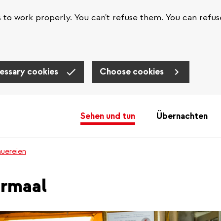
s to work properly. You can't refuse them. You can refus
essary cookies
Choose cookies
Sehen und tun
Übernachten
auereien
ormaal