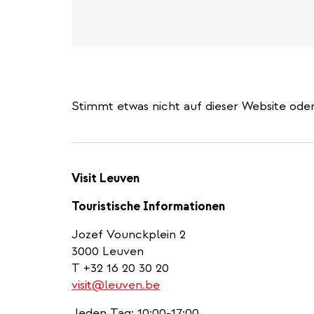
phone
number)
Stimmt etwas nicht auf dieser Website oder
Visit Leuven
Touristische Informationen
Jozef Vounckplein 2
3000 Leuven
T +32 16 20 30 20
visit@leuven.be
Jeden Tag: 10:00-17:00