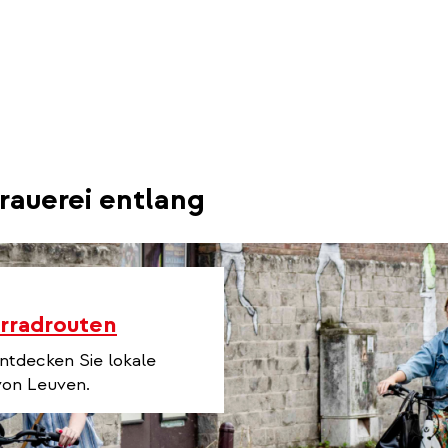
al)
rauerei entlang
rradrouten
ntdecken Sie lokale
von Leuven.