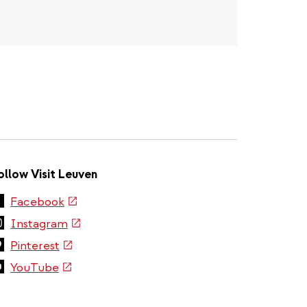
ollow Visit Leuven
(link
Facebook
is
(link
Instagram
external)
is
(link
Pinterest
external)
is
(link
YouTube
external)
is
external)