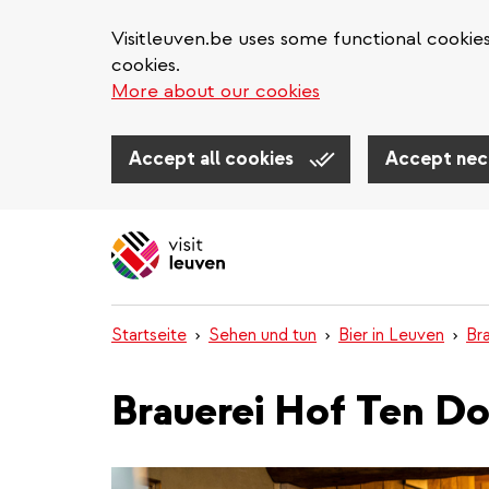
Visitleuven.be uses some functional cookie
cookies.
More about our cookies
Accept all cookies
Accept nec
Direkt
zum
Inhalt
Startseite
Sehen und tun
Bier in Leuven
Br
Brauerei Hof Ten D