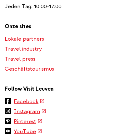
Jeden Tag: 10:00-17:00
Onze sites
Lokale partners
Travel industry
Travel press
Geschäftstourismus
Follow Visit Leuven
(link
Facebook
is
(link
Instagram
external)
is
(link
Pinterest
external)
is
(link
YouTube
external)
is