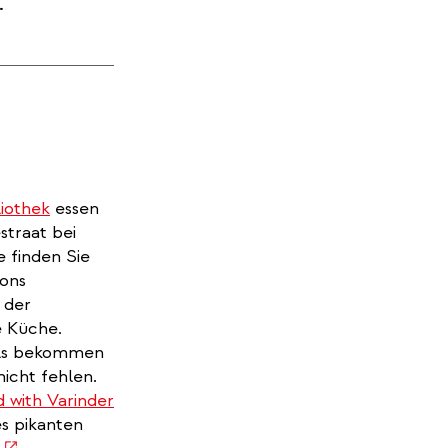
.
liothek
essen
straat bei
e finden Sie
ons
 der
e Küche.
els bekommen
nicht fehlen.
(link
 with Varinder
is
es pikanten
(link
external)