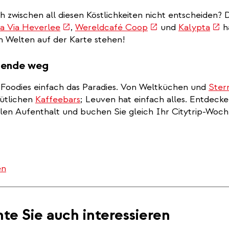
h zwischen all diesen Köstlichkeiten nicht entscheiden? 
(link
(link
(link
ia Via Heverlee
,
Wereldcafé Coop
und
Kalypta
h
is
is
is
en Welten auf der Karte stehen!
external)
external)
exte
nende weg
r Foodies einfach das Paradies. Von Weltküchen und
Ster
mütlichen
Kaffeebars
; Leuven hat einfach alles. Entdeck
alen Aufenthalt und buchen Sie gleich Ihr Citytrip-Woc
en
te Sie auch interessieren