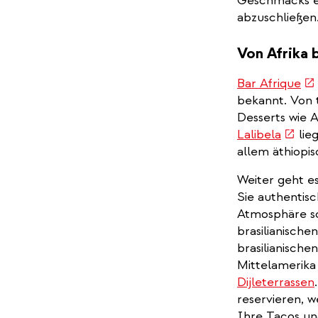
Geschmacks em
abzuschließen
Von Afrika 
(li
Bar Afrique
is
bekannt. Von 
ext
Desserts wie 
(link
Lalibela
lie
is
allem äthiopi
extern
Weiter geht e
Sie authentis
Atmosphäre sc
brasilianische
brasilianische
Mittelamerika
Dijleterrassen
reservieren, w
Ihre Tacos un