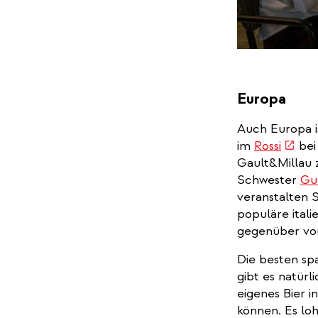
Europa
Auch Europa is
(link
im
Rossi
bei
is
Gault&Millau z
extern
Schwester
Gu
veranstalten S
populäre ital
gegenüber von
Die besten sp
gibt es natürl
eigenes Bier i
können. Es loh