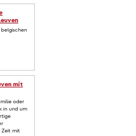
e
Leuven
 belgischen
uven mit
milie oder
k in und um
rtige
er
 Zeit mit