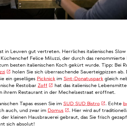
t in Leuven gut vertreten. Herrliches italienisches Slow
 Küchenchef Felice Miluzzi, der durch das renommierte
um besten italienischen Koch gekürt wurde. Tipp: Bei Ro
al)
(link
zzi
holen Sie sich überraschende Sauerteigpizzen ab.
is
ie ein geselliges
Picknick
im
Sint-Donatuspark
gleich ne
external)
(link
ienische Restobar
Zoff
hat das italienische Lebensmitte
is
 ihrem Restaurant in der Mechelsestraat eröffnet.
external)
(link
anischen Tapas essen Sie im
SUD SUD Bistro
. Echte
b
(link
is
ich auch, und zwar im
Domus
. Hier wird auf traditionel
is
external)
n der kleinen Hausbrauerei gebraut, das Sie frisch gezap
external)
nt sich absolut!