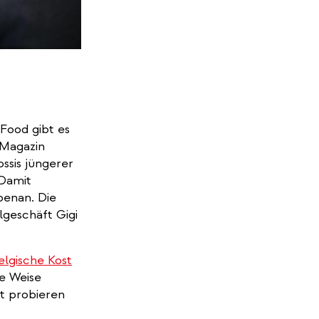
 Food gibt es
 Magazin
ssis jüngerer
 Damit
benan. Die
lgeschäft Gigi
elgische Kost
le Weise
ft probieren