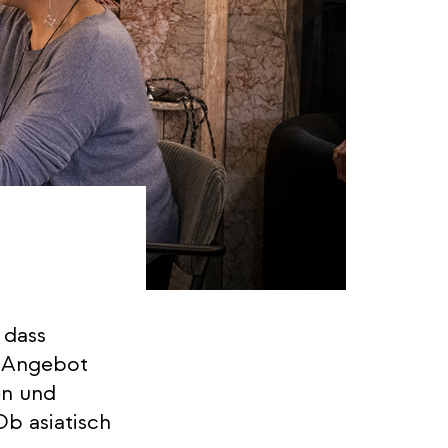
 dass
m Angebot
en und
Ob asiatisch