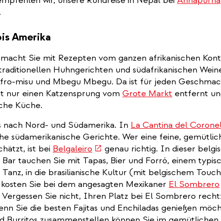
pfehlen wir, unsere Rundreise in Nepal bei
Annapurna
.
bis Amerika
nk
macht Sie mit Rezepten vom ganzen afrikanischen Kont
traditionellen Huhngerichten und südafrikanischen Weine
ernal)
Afro-misu und Mbegu Mbegu. Da ist für jeden Geschmac
gt nur einen Katzensprung vom
Grote Markt
entfernt un
sche Küche.
al)
s nach Nord- und Südamerika. In
La Cantina del Corone
che südamerikanische Gerichte. Wer eine feine, gemütlic
(link
hätzt, ist bei
Belgaleiro
genau richtig. In dieser belgi
is
n Bar tauchen Sie mit Tapas, Bier und Forró, einem typis
external)
n Tanz, in die brasilianische Kultur (mit belgischem Touch
 kosten Sie bei dem angesagten Mexikaner
El Sombrero
. Vergessen Sie nicht, Ihren Platz bei El Sombrero rechtz
enn Sie die besten Fajitas und Enchiladas genießen möch
d Burritos zusammenstellen können Sie im gemütlichen