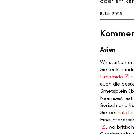
oder afrika
8 Juli 2025
Kommen 
Asien
Wir starten u
Sie lecker ind
(link
Umamido
si
is
auch die best
exte
Smetsplein (be
Naamsestraat 
Syrisch und li
Sie bei
Falafel
Eine interess
, wo britis