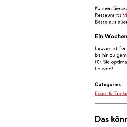
Können Sie sic
Restaurants
V
Beste aus all
Ein Woche
Leuven ist fü
bis hin zu ge
für Sie optim
Leuven!
Categories
Essen & Trink
Das könn