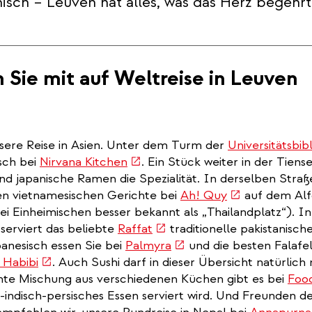
nisch – Leuven hat alles, was das Herz begehrt
Sie mit auf Weltreise in Leuven
nsere Reise in Asien. Unter dem Turm der
Universitätsbib
(link
isch bei
Nirvana Kitchen
. Ein Stück weiter in der Tiense
is
nd japanische Ramen die Spezialität. In derselben Straß
external)
(link
en vietnamesischen Gerichte bei
Ah! Quy
auf dem Alf
rnal)
is
i Einheimischen besser bekannt als „Thailandplatz“). In
(link
external)
serviert das beliebte
Raffat
traditionelle pakistanisch
is
(link
banesisch essen Sie bei
Palmyra
und die besten Falaf
(link
external)
is
 Habibi
. Auch Sushi darf in dieser Übersicht natürlich 
is
external)
ante Mischung aus verschiedenen Küchen gibt es bei
Food
external)
ch-indisch-persisches Essen serviert wird. Und Freunden d