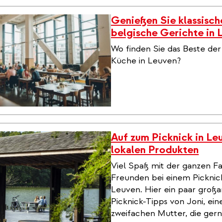
Genießen Sie klassisch
belgische Gerichte in 
Wo finden Sie das Beste der
Küche in Leuven?
Auf zum Picknick in Le
lokalen Produkten
Viel Spaß mit der ganzen Fa
Freunden bei einem Picknic
Leuven. Hier ein paar großa
Picknick-Tipps von Joni, ein
zweifachen Mutter, die gern