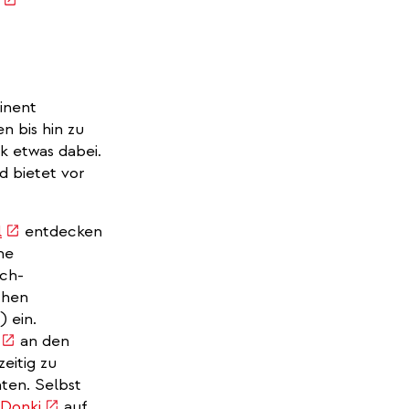
is
external)
inent
n bis hin zu
k etwas dabei.
d bietet vor
(link
l
entdecken
is
he
external)
sch-
chen
) ein.
(link
an den
is
eitig zu
external)
ten. Selbst
(link
Donki
auf