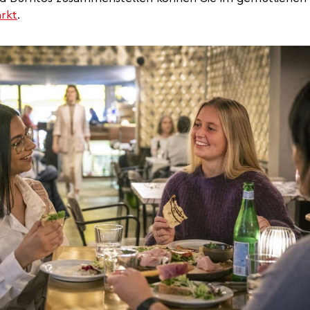
rkt
.