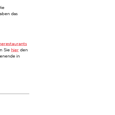
Die
aben das
rnal)
nerestaurants
en Sie
hier
den
henende in