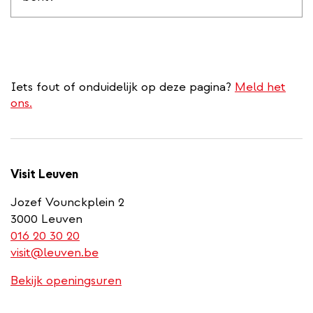
Iets fout of onduidelijk op deze pagina?
Meld het
ons.
Visit Leuven
Jozef Vounckplein 2
3000 Leuven
(link
016 20 30 20
is
visit@leuven.be
a
Bekijk openingsuren
phone
number)