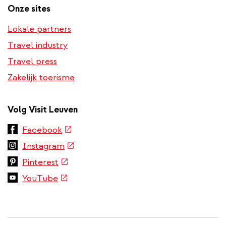
Onze sites
Lokale partners
Travel industry
Travel press
Zakelijk toerisme
Volg Visit Leuven
(externe
Facebook
link)
(externe
Instagram
link)
(externe
Pinterest
link)
(externe
YouTube
link)