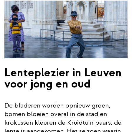
inhoud
gaan
Lenteplezier in Leuven
voor jong en oud
De bladeren worden opnieuw groen,
bomen bloeien overal in de stad en
krokussen kleuren de Kruidtuin paars: de
lente is aangekomen. Het seizoen waarin