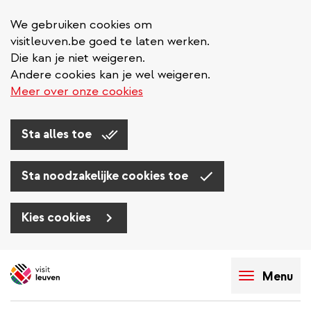
We gebruiken cookies om
visitleuven.be goed te laten werken.
Die kan je niet weigeren.
Andere cookies kan je wel weigeren.
Meer over onze cookies
Sta alles toe
Sta noodzakelijke cookies toe
Kies cookies
Overslaan
en
Menu
naar
de