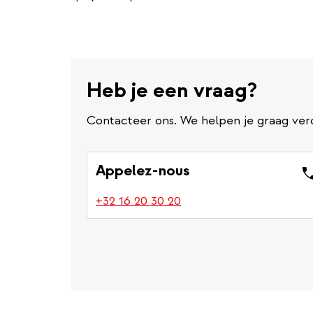
Heb je een vraag?
Contacteer ons. We helpen je graag ver
Appelez-nous
(link
+32 16 20 30 20
is
a
phone
number)