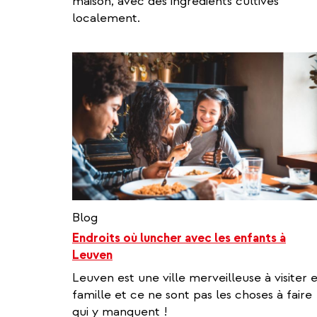
maison, avec des ingrédients cultivés
localement.
Blog
Endroits où luncher avec les enfants à
Leuven
Leuven est une ville merveilleuse à visiter 
famille et ce ne sont pas les choses à faire
qui y manquent !