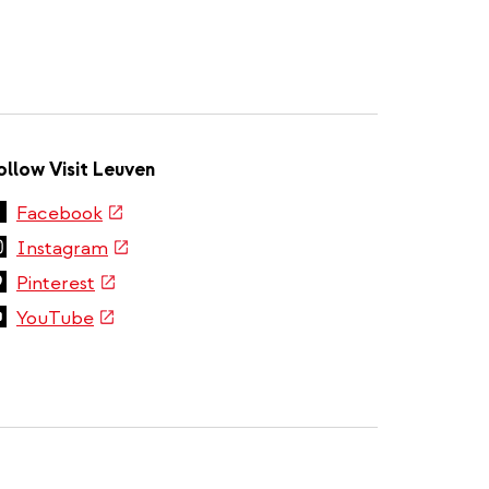
ollow Visit Leuven
(link
Facebook
is
(link
Instagram
external)
is
(link
Pinterest
external)
is
(link
YouTube
external)
is
external)