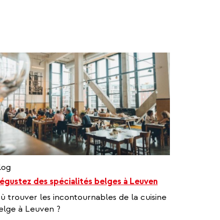
log
égustez des spécialités belges à Leuven
ù trouver les incontournables de la cuisine
elge à Leuven ?