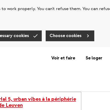
s to work properly. You can't refuse them. You can refus
essary cookies
Choose cookies
Voir et faire
Se loger
Hal 5, urban vibes à la périphérie
de Leuven