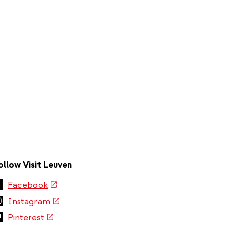
ollow Visit Leuven
(link
Facebook
is
(link
Instagram
external)
is
(link
Pinterest
external)