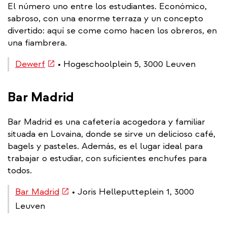
El número uno entre los estudiantes. Económico,
sabroso, con una enorme terraza y un concepto
divertido: aquí se come como hacen los obreros, en
una fiambrera.
(link
Dewerf
• Hogeschoolplein 5, 3000 Leuven
is
external)
Bar Madrid
Bar Madrid es una cafetería acogedora y familiar
situada en Lovaina, donde se sirve un delicioso café,
bagels y pasteles. Además, es el lugar ideal para
trabajar o estudiar, con suficientes enchufes para
todos.
(link
Bar Madrid
• Joris Helleputteplein 1, 3000
is
Leuven
external)