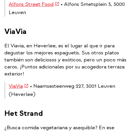
(link
Alfons Street Food
• Alfons Smetsplein 3, 3000
is
Leuven
external)
ViaVia
El Viavia, en Heverlee, es el lugar al que ir para
degustar los mejores espaguetis. Sus otros platos
también son deliciosos y exóticos, pero un poco más
caros. ¡Puntos adicionales por su acogedora terraza
exterior!
(link
ViaVia
• Naamsesteenweg 227, 3001 Leuven
is
(Heverlee)
external)
Het Strand
¿Busca comida vegetariana y asequible? En ese