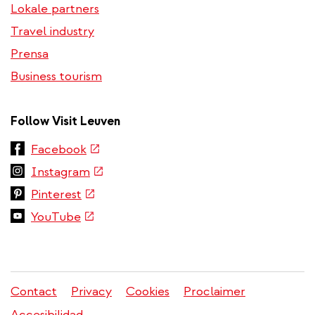
Lokale partners
Travel industry
Prensa
Business tourism
Follow Visit Leuven
(link
Facebook
is
(link
Instagram
external)
is
(link
Pinterest
external)
is
(link
YouTube
external)
is
external)
Contact
Privacy
Cookies
Proclaimer
Menú
Accesibilidad