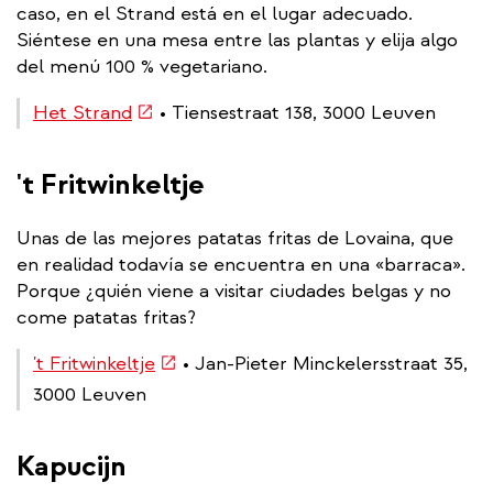
caso, en el Strand está en el lugar adecuado.
Siéntese en una mesa entre las plantas y elija algo
del menú 100 % vegetariano.
(link
Het Strand
• Tiensestraat 138, 3000 Leuven
is
external)
't Fritwinkeltje
Unas de las mejores patatas fritas de Lovaina, que
en realidad todavía se encuentra en una «barraca».
Porque ¿quién viene a visitar ciudades belgas y no
come patatas fritas?
(link
't Fritwinkeltje
• Jan-Pieter Minckelersstraat 35,
is
3000 Leuven
external)
Kapucijn