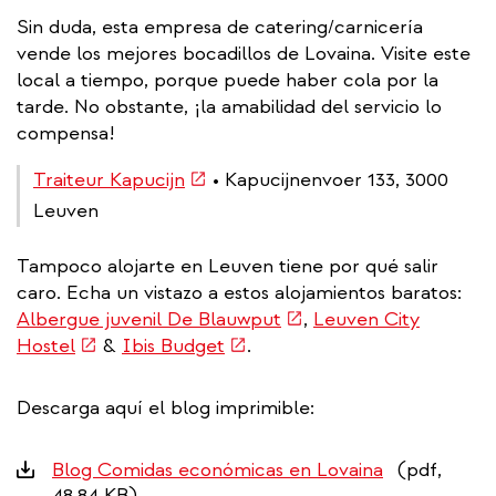
Sin duda, esta empresa de catering/carnicería
vende los mejores bocadillos de Lovaina. Visite este
local a tiempo, porque puede haber cola por la
tarde. No obstante, ¡la amabilidad del servicio lo
compensa!
(link
Traiteur Kapucijn
• Kapucijnenvoer 133, 3000
is
Leuven
external)
Tampoco alojarte en Leuven tiene por qué salir
caro. Echa un vistazo a estos alojamientos baratos:
(link
Albergue juvenil De Blauwput
,
Leuven City
(link
(link
is
Hostel
&
Ibis Budget
.
is
is
external)
external)
external)
Descarga aquí el blog imprimible:
Downloads
Blog Comidas económicas en Lovaina
(pdf,
48.84 KB)