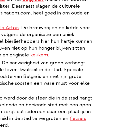
ister. Daarnaast slagen de culturele
stinations.com, heel goed in om oude en
la Artois
. De brouwerij en de liefde voor
 volgens de organisatie een uniek
kel bierliefhebbers hier hun hartje kunnen
uven niet op hun honger blijven zitten
e en originele
keukens
.
n! De aanwezigheid van groen verhoogt
levenskwaliteit in de stad. Speciale
oudste van België is en met zijn grote
pische soorten een ware must voor elke
d werd door de sfeer die in de stad hangt.
kelende en boeiende stad met een open
n zorgt dat iedereen daar een plaatsje in
eid in de stad te vergroten en
fietsers
erd.