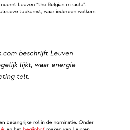
noemt Leuven “the Belgian miracle”.
nclusieve toekomst, waar iedereen welkom
.com beschrijft Leuven
elijk lijkt, waar energie
ting telt.
een belangrijke rol in de nominatie. Onder
uis
en het
begijnhof
maken van Leuven