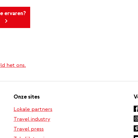
te ervaren?
ld het ons.
Onze sites
V
Lokale partners
Travel industry
Travel press