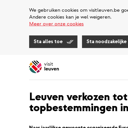
We gebruiken cookies om visitleuven.be goe
Andere cookies kan je wel weigeren.
Meer over onze cookies
Sta alles toe
Sta noodzakelijke
Overslaan
en
naar
de
inhoud
Leuven verkozen tot 
gaan
topbestemmingen in
Naar jaarlijkse gewoonte organiseerde Eu