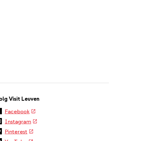
olg Visit Leuven
(externe
Facebook
link)
(externe
Instagram
link)
(externe
Pinterest
link)