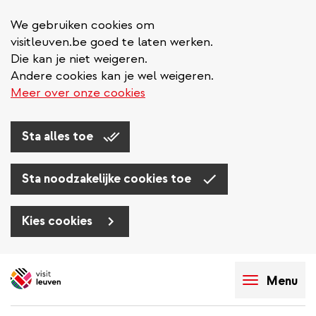
We gebruiken cookies om
visitleuven.be goed te laten werken.
Die kan je niet weigeren.
Andere cookies kan je wel weigeren.
Meer over onze cookies
Sta alles toe
Sta noodzakelijke cookies toe
Kies cookies
Overslaan
en
Menu
naar
de