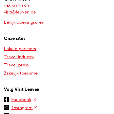
(link
016 20 30 20
is
visit@leuven.be
a
Bekijk openingsuren
phone
number)
Onze sites
Lokale partners
Travel industry
Travel press
Zakelijk toerisme
Volg Visit Leuven
(externe
Facebook
link)
(externe
Instagram
link)