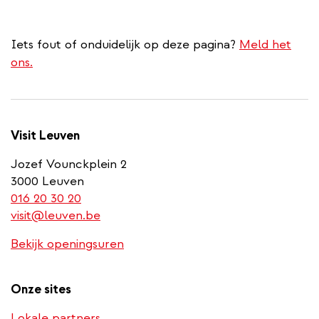
Iets fout of onduidelijk op deze pagina?
Meld het
ons.
Visit Leuven
Jozef Vounckplein 2
3000 Leuven
(link
016 20 30 20
is
visit@leuven.be
a
Bekijk openingsuren
phone
number)
Onze sites
Lokale partners