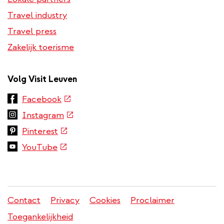
Travel industry
Travel press
Zakelijk toerisme
Volg Visit Leuven
(externe
Facebook
link)
(externe
Instagram
link)
(externe
Pinterest
link)
(externe
YouTube
link)
Contact
Privacy
Cookies
Proclaimer
Juridisch
Toegankelijkheid
menu