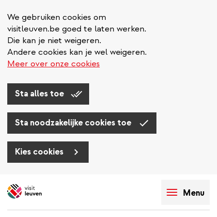
We gebruiken cookies om
visitleuven.be goed te laten werken.
Die kan je niet weigeren.
Andere cookies kan je wel weigeren.
Meer over onze cookies
Sta alles toe
Sta noodzakelijke cookies toe
Kies cookies
Overslaan
en
Menu
naar
de