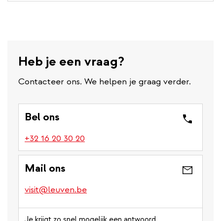
t
e
r
n
a
Heb je een vraag?
l
l
Contacteer ons. We helpen je graag verder.
i
n
k
Bel ons
(link
+32 16 20 30 20
is
a
Mail ons
phone
number)
visit@leuven.be
Je krijgt zo snel mogelijk een antwoord.