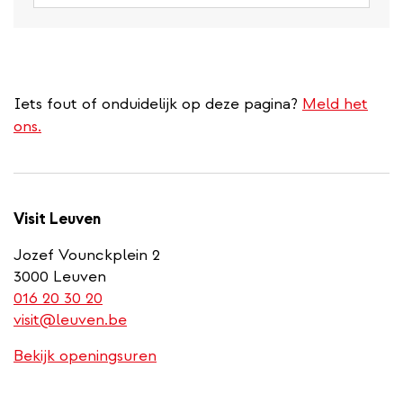
Iets fout of onduidelijk op deze pagina?
Meld het
ons.
Visit Leuven
Jozef Vounckplein 2
3000 Leuven
(link
016 20 30 20
is
visit@leuven.be
a
Bekijk openingsuren
phone
number)