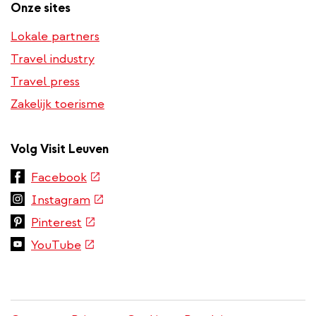
Onze sites
Lokale partners
Travel industry
Travel press
Zakelijk toerisme
Volg Visit Leuven
(externe
Facebook
link)
(externe
Instagram
link)
(externe
Pinterest
link)
(externe
YouTube
link)