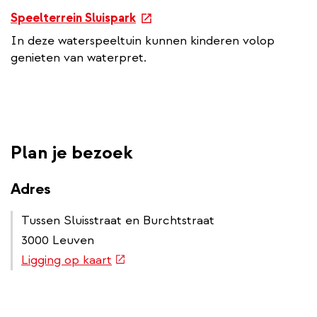
e
Speelterrein Sluispark
x
In deze waterspeeltuin kunnen kinderen volop
t
genieten van waterpret.
e
r
n
a
l
Plan je bezoek
l
i
n
Adres
k
Tussen Sluisstraat en Burchtstraat
3000 Leuven
(externe
Ligging op kaart
link)