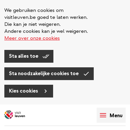
We gebruiken cookies om
visitleuven.be goed te laten werken.
Die kan je niet weigeren.
Andere cookies kan je wel weigeren.
Meer over onze cookies
Sta alles toe
Sta noodzakelijke cookies toe
Kies cookies
Overslaan
en
Menu
naar
de