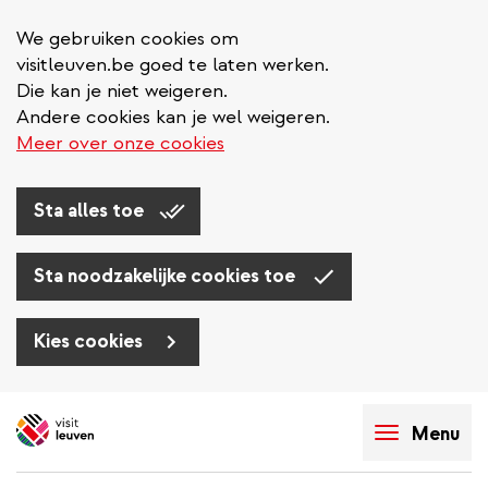
We gebruiken cookies om
visitleuven.be goed te laten werken.
Die kan je niet weigeren.
Andere cookies kan je wel weigeren.
Meer over onze cookies
Sta alles toe
Sta noodzakelijke cookies toe
Kies cookies
Overslaan
en
Menu
naar
de