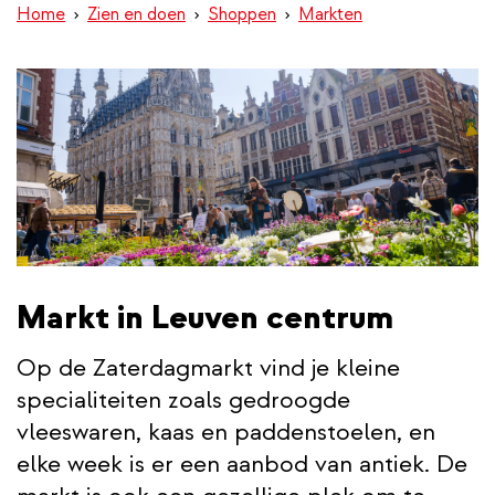
Home
Zien en doen
Shoppen
Markten
inhoud
gaan
Markt in Leuven centrum
Op de Zaterdagmarkt vind je kleine
specialiteiten zoals gedroogde
vleeswaren, kaas en paddenstoelen, en
elke week is er een aanbod van antiek. De