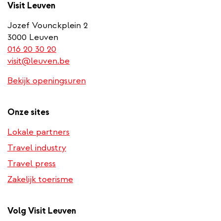
Visit Leuven
Jozef Vounckplein 2
3000 Leuven
(link
016 20 30 20
is
visit@leuven.be
a
Bekijk openingsuren
phone
number)
Onze sites
Lokale partners
Travel industry
Travel press
Zakelijk toerisme
Volg Visit Leuven