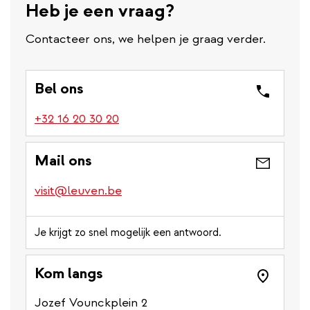
Heb je een vraag?
Contacteer ons, we helpen je graag verder.
Bel ons
(link
+32 16 20 30 20
is
a
Mail ons
phone
number)
visit@leuven.be
Je krijgt zo snel mogelijk een antwoord.
Kom langs
Jozef Vounckplein 2