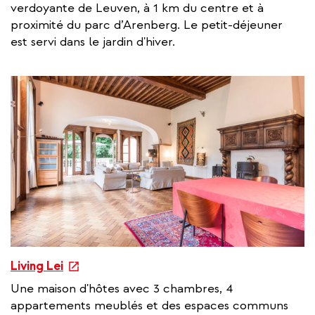
t
verdoyante de Leuven, à 1 km du centre et à
e
proximité du parc d’Arenberg. Le petit-déjeuner
r
est servi dans le jardin d'hiver.
n
a
l
l
i
n
k
e
Living Lei
x
Une maison d'hôtes avec 3 chambres, 4
t
appartements meublés et des espaces communs