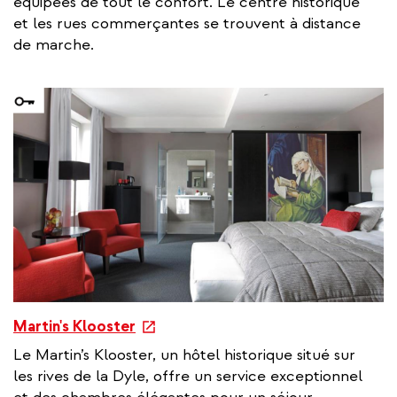
équipées de tout le confort. Le centre historique
e
et les rues commerçantes se trouvent à distance
r
de marche.
n
a
l
l
i
n
k
e
Martin's Klooster
x
Le Martin’s Klooster, un hôtel historique situé sur
t
les rives de la Dyle, offre un service exceptionnel
e