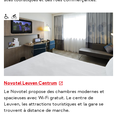
n
a
l
l
i
n
k
e
Novotel Leuven Centrum
x
Le Novotel propose des chambres modernes et
t
spacieuses avec Wi-Fi gratuit. Le centre de
e
Leuven, les attractions touristiques et la gare se
r
trouvent à distance de marche.
n