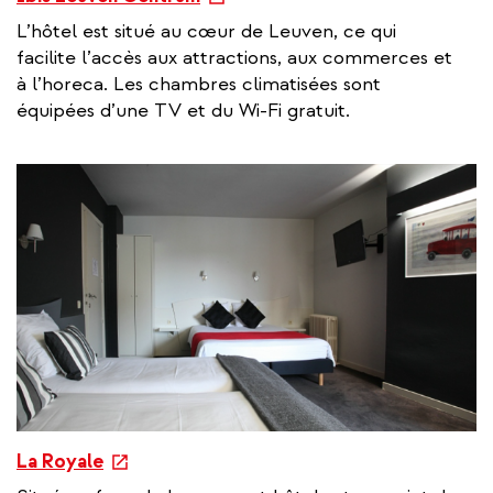
x
L’hôtel est situé au cœur de Leuven, ce qui
t
facilite l’accès aux attractions, aux commerces et
e
à l’horeca. Les chambres climatisées sont
r
équipées d’une TV et du Wi-Fi gratuit.
n
a
l
l
i
n
k
e
La Royale
x