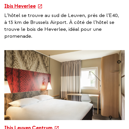
e
Ibis Heverlee
x
L’hôtel se trouve au sud de Leuven, près de l’E40,
t
à 13 km de Brussels Airport. À côté de l’hôtel se
e
trouve le bois de Heverlee, idéal pour une
r
promenade.
n
a
l
l
i
n
k
e
Ibis Leuven Centrum