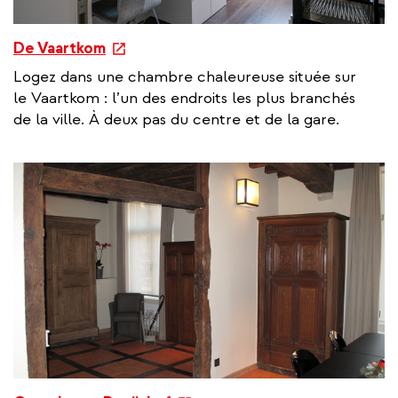
e
De Vaartkom
x
Logez dans une chambre chaleureuse située sur
t
le Vaartkom : l’un des endroits les plus branchés
e
de la ville. À deux pas du centre et de la gare.
r
n
a
l
l
i
n
k