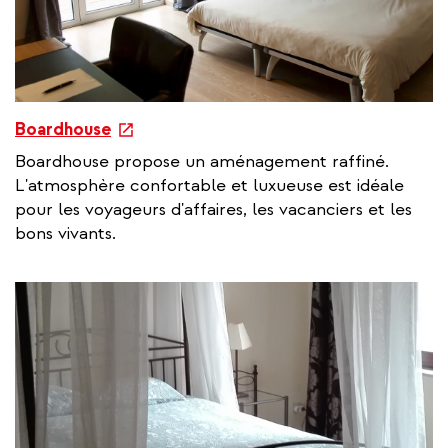
e
Boardhouse
x
Boardhouse propose un aménagement raffiné.
t
L'atmosphère confortable et luxueuse est idéale
e
pour les voyageurs d'affaires, les vacanciers et les
r
bons vivants.
n
a
l
l
i
n
k