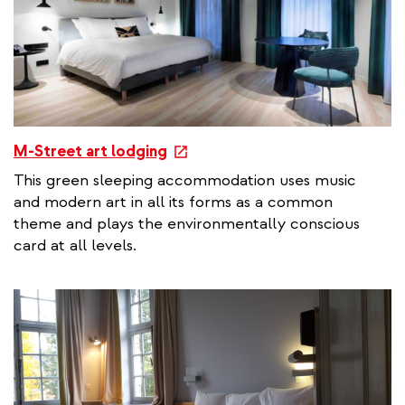
k
e
M-Street art lodging
x
This green sleeping accommodation uses music
t
and modern art in all its forms as a common
e
theme and plays the environmentally conscious
r
card at all levels.
n
a
l
l
i
n
k