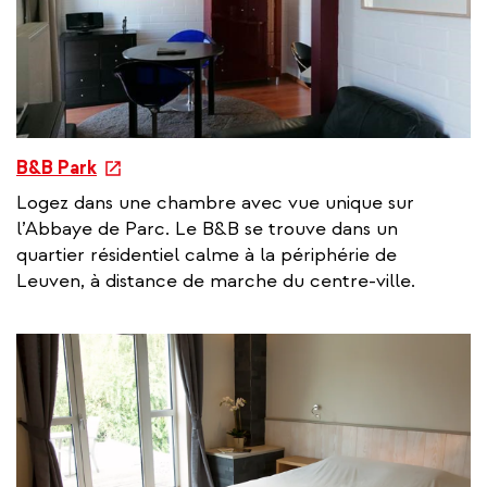
e
B&B Park
x
Logez dans une chambre avec vue unique sur
t
l’Abbaye de Parc. Le B&B se trouve dans un
e
quartier résidentiel calme à la périphérie de
r
Leuven, à distance de marche du centre-ville.
n
a
l
l
i
n
k