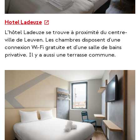
e
Hotel Ladeuze
x
L’hôtel Ladeuze se trouve à proximité du centre-
t
ville de Leuven. Les chambres disposent d'une
e
connexion Wi-Fi gratuite et d'une salle de bains
r
privative. Il y a aussi une terrasse commune.
n
a
l
l
i
n
k