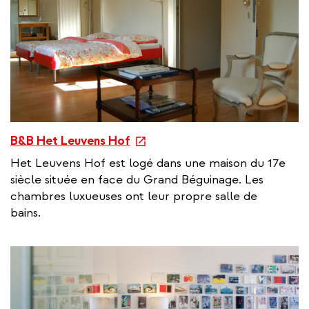
n
k
e
B&B Het Leuvens Hof
x
Het Leuvens Hof est logé dans une maison du 17e
t
siècle située en face du Grand Béguinage. Les
e
chambres luxueuses ont leur propre salle de
r
bains.
n
a
l
l
i
n