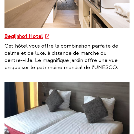
e
Begijnhof Hotel
x
Cet hôtel vous offre la combinaison parfaite de
t
calme et de luxe, à distance de marche du
e
centre-ville. Le magnifique jardin offre une vue
r
unique sur le patrimoine mondial de l’UNESCO.
n
a
l
l
i
n
k