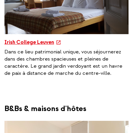
e
Irish College Leuven
x
Dans ce lieu patrimonial unique, vous séjournerez
t
dans des chambres spacieuses et pleines de
e
caractère. Le grand jardin verdoyant est un havre
r
de paix à distance de marche du centre-ville.
n
a
l
l
i
B&Bs & maisons d'hôtes
n
k