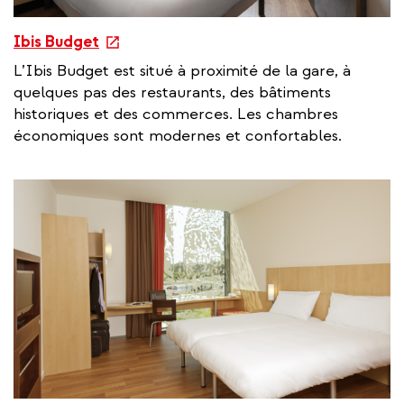
e
Ibis Budget
x
L’Ibis Budget est situé à proximité de la gare, à
t
quelques pas des restaurants, des bâtiments
e
historiques et des commerces. Les chambres
r
économiques sont modernes et confortables.
n
a
l
l
i
n
k