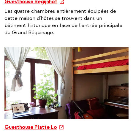
e
Guesthouse Begijnhof
x
Les quatre chambres entièrement équipées de
t
cette maison d'hôtes se trouvent dans un
e
bâtiment historique en face de l'entrée principale
r
du Grand Béguinage.
n
a
l
l
i
n
k
e
Guesthouse Platte Lo