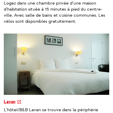
x
Logez dans une chambre privée d’une maison
t
d'habitation située à 15 minutes à pied du centre-
e
ville. Avec salle de bains et cuisine communes. Les
r
vélos sont disponibles gratuitement.
n
a
l
l
i
n
k
e
Lavan
x
L’hôtel/B&B Lavan se trouve dans la périphérie