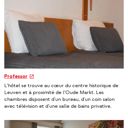
l
i
n
k
e
Professor
x
L’hôtel se trouve au cœur du centre historique de
t
Leuven et à proximité de l’Oude Markt. Les
e
chambres disposent d'un bureau, d'un coin salon
r
avec télévision et d'une salle de bains privative.
n
a
l