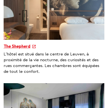
n
k
e
The Shepherd
x
L’hôtel est situé dans le centre de Leuven, à
t
proximité de la vie nocturne, des curiosités et des
e
rues commerçantes. Les chambres sont équipées
r
de tout le confort.
n
a
l
l
i
n