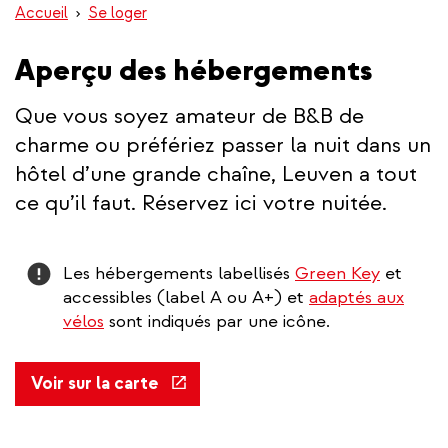
Accueil
Se loger
Aperçu des hébergements
Que vous soyez amateur de B&B de
charme ou préfériez passer la nuit dans un
hôtel d’une grande chaîne, Leuven a tout
ce qu’il faut. Réservez ici votre nuitée.
Attention
Les hébergements labellisés
Green Key
et
accessibles (label A ou A+) et
adaptés aux
vélos
sont indiqués par une icône.
(link
Voir sur la carte
is
external)