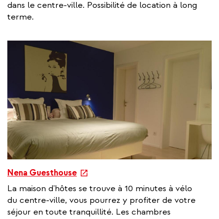
e
dans le centre-ville. Possibilité de location à long
r
terme.
n
a
l
l
i
n
k
e
Nena Guesthouse
x
La maison d'hôtes se trouve à 10 minutes à vélo
t
du centre-ville, vous pourrez y profiter de votre
e
séjour en toute tranquillité. Les chambres