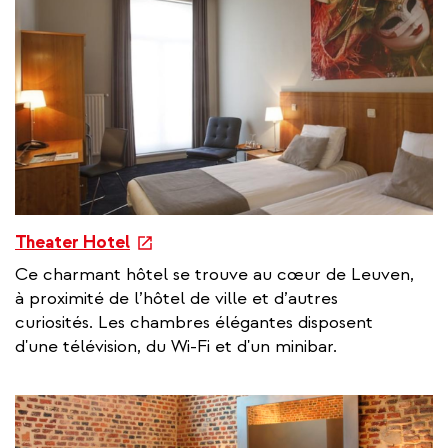
l
i
n
k
e
Theater Hotel
x
Ce charmant hôtel se trouve au cœur de Leuven,
t
à proximité de l’hôtel de ville et d’autres
e
curiosités. Les chambres élégantes disposent
r
d'une télévision, du Wi-Fi et d'un minibar.
n
a
l
l