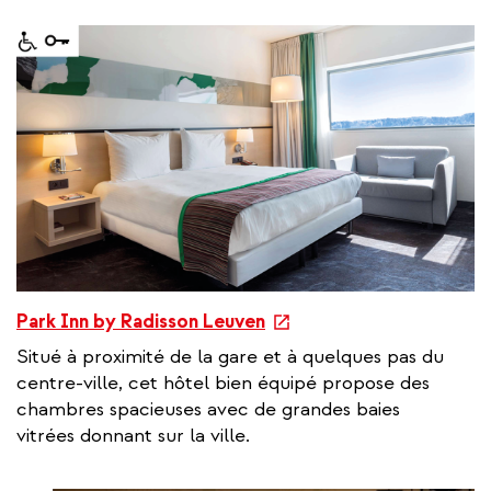
a
l
l
i
n
k
e
Park Inn by Radisson Leuven
x
Situé à proximité de la gare et à quelques pas du
t
centre-ville, cet hôtel bien équipé propose des
e
chambres spacieuses avec de grandes baies
r
vitrées donnant sur la ville.
n
a