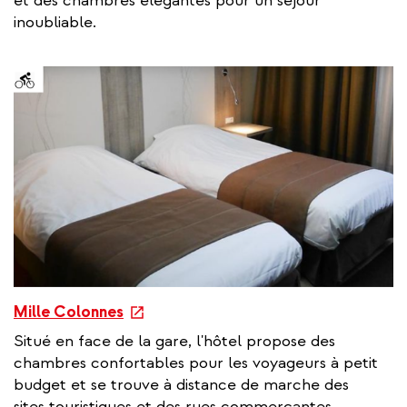
et des chambres élégantes pour un séjour
r
inoubliable.
n
a
l
l
i
n
k
e
Mille Colonnes
x
Situé en face de la gare, l'hôtel propose des
t
chambres confortables pour les voyageurs à petit
e
budget et se trouve à distance de marche des
r
sites touristiques et des rues commerçantes.