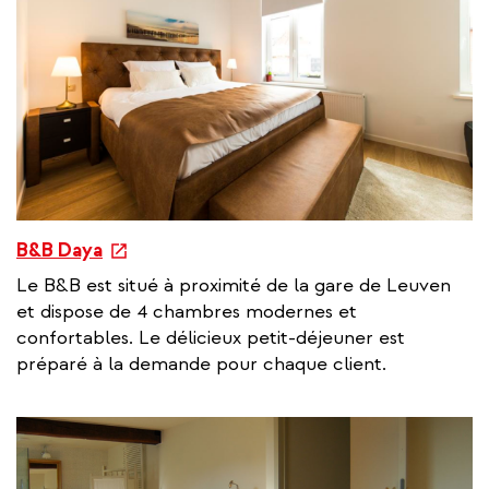
e
B&B Daya
x
Le B&B est situé à proximité de la gare de Leuven
t
et dispose de 4 chambres modernes et
e
confortables. Le délicieux petit-déjeuner est
r
préparé à la demande pour chaque client.
n
a
l
l
i