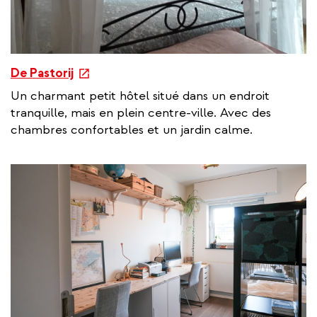
e
De Pastorij
x
Un charmant petit hôtel situé dans un endroit
t
tranquille, mais en plein centre-ville. Avec des
e
chambres confortables et un jardin calme.
r
n
a
l
l
i
n
k