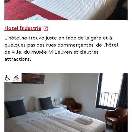
e
Hotel Industrie
x
L'hôtel se trouve juste en face de la gare et à
t
quelques pas des rues commerçantes, de l'hôtel
e
de ville, du musée M Leuven et d'autres
r
attractions.
n
a
l
l
i
n
k