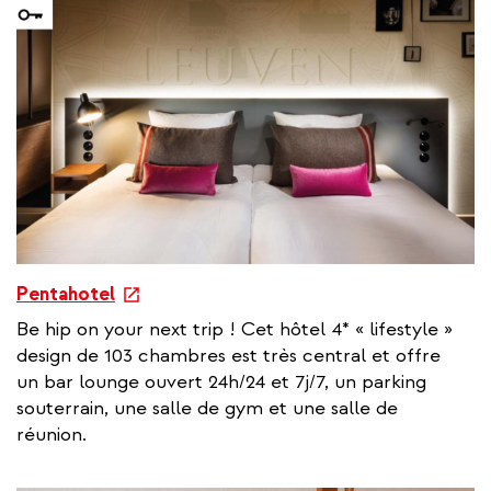
l
l
i
n
k
e
Pentahotel
x
Be hip on your next trip ! Cet hôtel 4* « lifestyle »
t
design de 103 chambres est très central et offre
e
un bar lounge ouvert 24h/24 et 7j/7, un parking
r
souterrain, une salle de gym et une salle de
n
réunion.
a
l