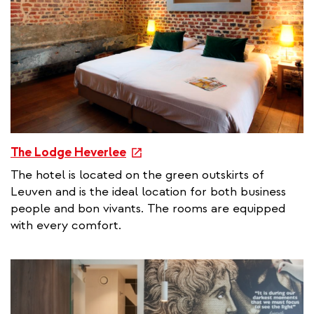
i
n
k
e
The Lodge Heverlee
x
The hotel is located on the green outskirts of
t
Leuven and is the ideal location for both business
e
people and bon vivants. The rooms are equipped
r
with every comfort.
n
a
l
l
i