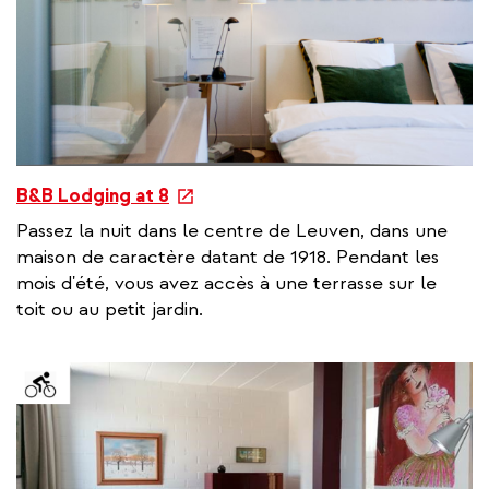
k
e
B&B Lodging at 8
x
Passez la nuit dans le centre de Leuven, dans une
t
maison de caractère datant de 1918. Pendant les
e
mois d'été, vous avez accès à une terrasse sur le
r
toit ou au petit jardin.
n
a
l
l
i
n
k