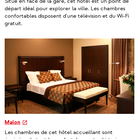
Situé en face de la gare, cet hôtel est un point de
t
départ idéal pour explorer la ville. Les chambres
e
confortables disposent d'une télévision et du Wi-Fi
r
gratuit.
n
a
l
l
i
n
k
e
Malon
x
Les chambres de cet hôtel accueillant sont
t