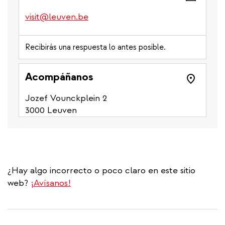
phone
number)
visit@leuven.be
Recibirás una respuesta lo antes posible.
Acompáñanos
Jozef Vounckplein 2
3000 Leuven
¿Hay algo incorrecto o poco claro en este sitio
web?
¡Avísanos!