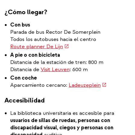
external)
¿Cómo llegar?
Con bus
Parada de bus Rector De Somerplein
Todos los autobuses hacia el centro
(link
Route planner De Lijn
is
A pie o con bicicleta
external)
Distancia de la estación de tren: 800 m
Distancia de
Visit Leuven
: 600 m
Con coche
(link
Aparcamiento cercano:
Ladeuzeplein
is
external)
Accesibilidad
La biblioteca universitaria es accesible para
usuarios de sillas de ruedas, personas con
discapacidad visual, ciegos y personas con
discapacidad
auditiva.