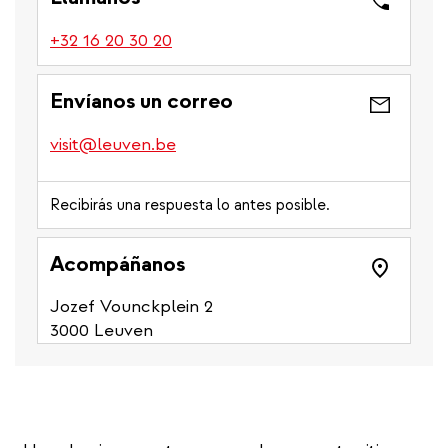
(link
+32 16 20 30 20
is
a
Envíanos un correo
phone
number)
visit@leuven.be
Recibirás una respuesta lo antes posible.
Acompáñanos
Jozef Vounckplein 2
3000 Leuven