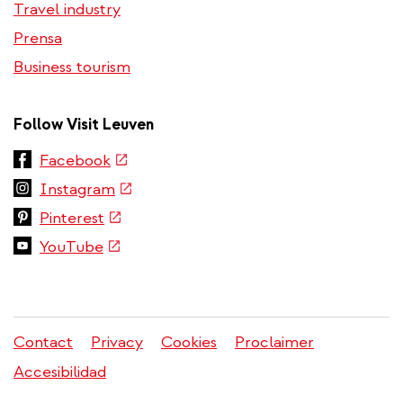
Travel industry
Prensa
Business tourism
Follow Visit Leuven
(link
Facebook
is
(link
Instagram
external)
is
(link
Pinterest
external)
is
(link
YouTube
external)
is
external)
Contact
Privacy
Cookies
Proclaimer
Menú
Accesibilidad
legal