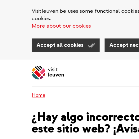
Visitleuven.be uses some functional cookie
cookies.
More about our cookies
Accept all cookies
Accept nec
Skip
to
main
content
Home
¿Hay algo incorrect
este sitio web? ¡Aví