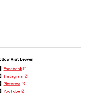
ollow Visit Leuven
(link
Facebook
is
(link
Instagram
external)
is
(link
Pinterest
external)
is
(link
YouTube
external)
is
external)