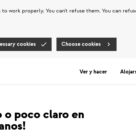
s to work properly. You can't refuse them. You can refus
essary cookies
Choose cookies
Ver y hacer
Alojar
o o poco claro en
sanos!