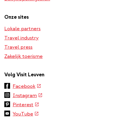
phone
number)
Onze sites
Lokale partners
Travel industry
Travel press
Zakelijk toerisme
Volg Visit Leuven
(externe
Facebook
link)
(externe
Instagram
link)
(externe
Pinterest
link)
(externe
YouTube
link)