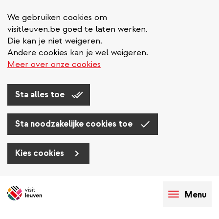
We gebruiken cookies om
visitleuven.be goed te laten werken.
Die kan je niet weigeren.
Andere cookies kan je wel weigeren.
Meer over onze cookies
Sta alles toe
Sta noodzakelijke cookies toe
Kies cookies
Overslaan
en
Menu
naar
de