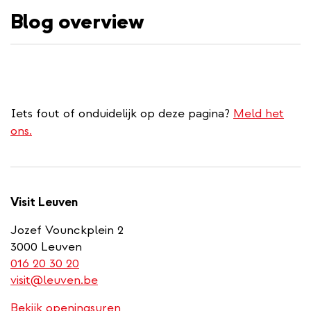
Blog overview
inhoud
gaan
Iets fout of onduidelijk op deze pagina?
Meld het
ons.
Visit Leuven
Jozef Vounckplein 2
3000 Leuven
(link
016 20 30 20
is
visit@leuven.be
a
Bekijk openingsuren