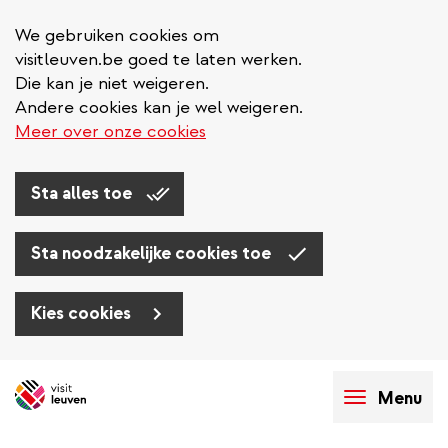
We gebruiken cookies om
visitleuven.be goed te laten werken.
Die kan je niet weigeren.
Andere cookies kan je wel weigeren.
Meer over onze cookies
Sta alles toe
Sta noodzakelijke cookies toe
Kies cookies
Overslaan
en
Menu
naar
de