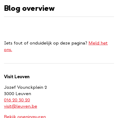
Blog overview
inhoud
gaan
Iets fout of onduidelijk op deze pagina?
Meld het
ons.
Visit Leuven
Jozef Vounckplein 2
3000 Leuven
(link
016 20 30 20
is
visit@leuven.be
a
Bekijk openingsuren