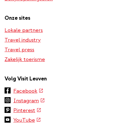
phone
number)
Onze sites
Lokale partners
Travel industry
Travel press
Zakelijk toerisme
Volg Visit Leuven
(externe
Facebook
link)
(externe
Instagram
link)
(externe
Pinterest
link)
(externe
YouTube
link)